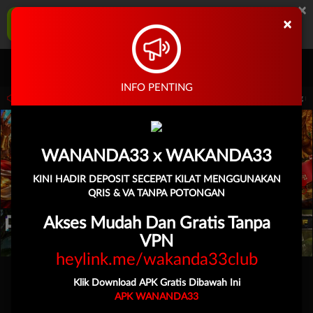
×
WANANDA33 Aplikasi Mobile
×
UNDUH
Jangan tampilkan lagi hari ini
Masuk
Daftar
INFO PENTING
orts permainan tidak akan tersedia. Kami memohon maaf atas ketidaknyamanan yang m
WANANDA33 x WAKANDA33
KINI HADIR DEPOSIT SECEPAT KILAT MENGGUNAKAN
QRIS & VA TANPA POTONGAN
Akses Mudah Dan Gratis Tanpa
VPN
heylink.me/wakanda33club
Klik Download APK Gratis Dibawah Ini
JACKPOT
PLAY
APK WANANDA33