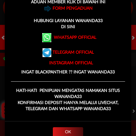
ADUAN MEMBER KLIK DI BAWAH INI
IDR
12,745,581,774
FORM PENGADUAN
HUBUNGI
LAYANAN WANANDA33
DI SINI
WHATSAPP OFFICIAL
HOT GAMES
SLOTS
LIVE CASINO
RACE
TOGEL
OL
TELEGRAM OFFICIAL
Game Populer
INSTAGRAM OFFICIAL
INGAT BLACKPANTHER ?? INGAT WANANDA33
HATI-HATI PENIPUAN MENGATAS NAMAKAN SITUS
Click Aku !
WANANDA33
KONFIRMASI DEPOSIT HANYA MELALUI LIVECHAT,
GATES OF OLYMPUS POP
BANG GACOR 1000
NEZHA 2
TELEGRAM DAN WHATSAPP WANANDA33
OK
Beranda
Promosi
Masuk
Hub. Kami
Akun Saya