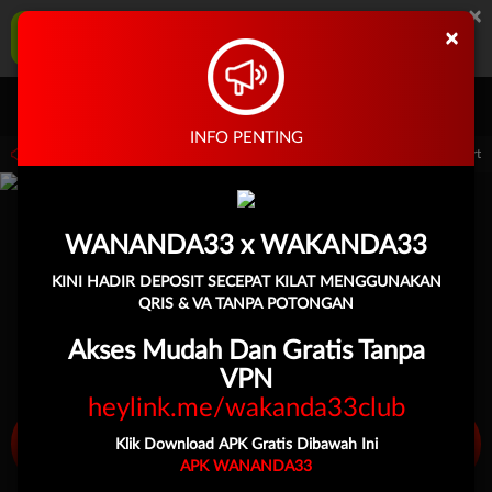
×
WANANDA33 Aplikasi Mobile
×
UNDUH
Jangan tampilkan lagi hari ini
Masuk
Daftar
INFO PENTING
026 dari 15.00.00 sampai 30-Sep-2026 15.00.00. Selama waktu ini, PP Virtual Sport
WANANDA33 x WAKANDA33
KINI HADIR DEPOSIT SECEPAT KILAT MENGGUNAKAN
QRIS & VA TANPA POTONGAN
Akses Mudah Dan Gratis Tanpa
VPN
JACKPOT
PLAY
heylink.me/wakanda33club
IDR
12,665,952,709
Klik Download APK Gratis Dibawah Ini
APK WANANDA33