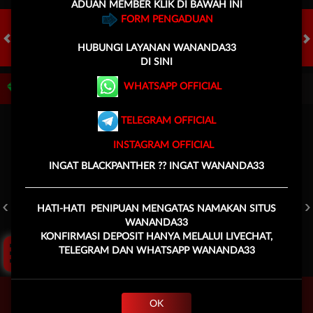
ADUAN MEMBER KLIK DI BAWAH INI
FORM PENGADUAN
HUBUNGI
LAYANAN WANANDA33
HOT GAMES
SLOTS
LIVE CASINO
RACE
TOGEL
OL
DI SINI
WHATSAPP OFFICIAL
Game Populer
TELEGRAM OFFICIAL
INSTAGRAM OFFICIAL
INGAT BLACKPANTHER ?? INGAT WANANDA33
GATES OF OLYMPUS POP
TREASURES OF AZTEC
FORTUNE GARUDA 1000
HATI-HATI PENIPUAN MENGATAS NAMAKAN SITUS
Click Aku !
WANANDA33
KONFIRMASI DEPOSIT HANYA MELALUI LIVECHAT,
TELEGRAM DAN WHATSAPP WANANDA33
WUKONG - BLACK SCATTER
MAHJONG WAYS
POKER WIN
OK
Beranda
Promosi
Masuk
Hub. Kami
Akun Saya